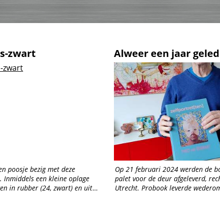
es-zwart
Alweer een jaar gele
en poosje bezig met deze
Op 21 februari 2024 werden de b
. Inmiddels een kleine oplage
palet voor de deur afgeleverd, rec
en in rubber (24, zwart) en uit
Utrecht. Probook leverde wedero
 (12). Het zijn kunstwerkjes die
staaltje werk; drukken, printen, k
.
boekblocs, omslag,...