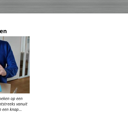
den
oeken op een
htstreeks vanuit
m een knap
aternen,