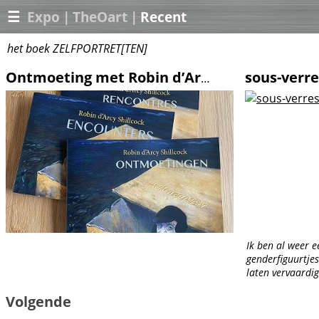
☰
Expo
|
TheOart
|
Recent
het boek ZELFPORTRET[TEN]
sous-verr
Ontmoeting met Robin d’Arcy Shillcock
Ik ben al weer e
genderfiguurtjes
laten vervaardig
bamboe gelazerd
Volgende
tevens gebruikt..