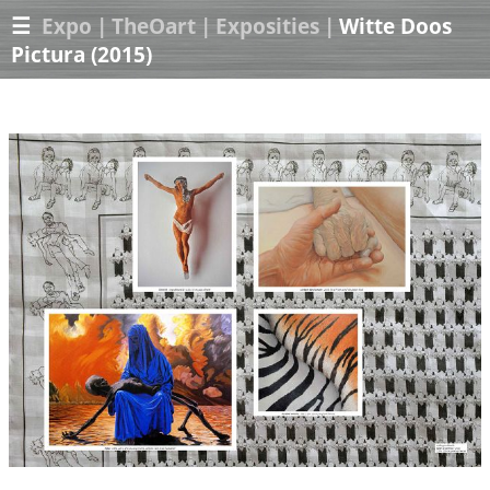
☰
Expo
|
TheOart
|
Exposities
|
Witte Doos
Pictura (2015)