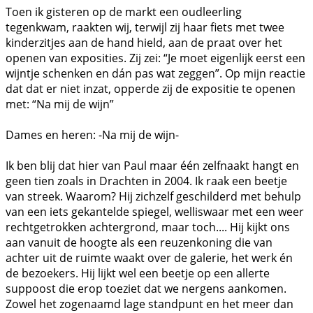
Toen ik gisteren op de markt een oudleerling
tegenkwam, raakten wij, terwijl zij haar fiets met twee
kinderzitjes aan de hand hield, aan de praat over het
openen van exposities. Zij zei: “Je moet eigenlijk eerst een
wijntje schenken en dán pas wat zeggen”. Op mijn reactie
dat dat er niet inzat, opperde zij de expositie te openen
met: “Na mij de wijn”
Dames en heren: -Na mij de wijn-
Ik ben blij dat hier van Paul maar één zelfnaakt hangt en
geen tien zoals in Drachten in 2004. Ik raak een beetje
van streek. Waarom? Hij zichzelf geschilderd met behulp
van een iets gekantelde spiegel, welliswaar met een weer
rechtgetrokken achtergrond, maar toch.... Hij kijkt ons
aan vanuit de hoogte als een reuzenkoning die van
achter uit de ruimte waakt over de galerie, het werk én
de bezoekers. Hij lijkt wel een beetje op een allerte
suppoost die erop toeziet dat we nergens aankomen.
Zowel het zogenaamd lage standpunt en het meer dan