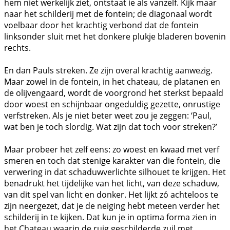
hem niet werkelijk ziet, ontstaat ie als vanzelf. Kijk maar
naar het schilderij met de fontein; de diagonaal wordt
voelbaar door het krachtig verbond dat de fontein
linksonder sluit met het donkere plukje bladeren bovenin
rechts.
En dan Pauls streken. Ze zijn overal krachtig aanwezig.
Maar zowel in de fontein, in het chateau, de platanen en
de olijvengaard, wordt de voorgrond het sterkst bepaald
door woest en schijnbaar ongeduldig gezette, onrustige
verfstreken. Als je niet beter weet zou je zeggen: ‘Paul,
wat ben je toch slordig. Wat zijn dat toch voor streken?’
Maar probeer het zelf eens: zo woest en kwaad met verf
smeren en toch dat stenige karakter van die fontein, die
verwering in dat schaduwverlichte silhouet te krijgen. Het
benadrukt het tijdelijke van het licht, van deze schaduw,
van dit spel van licht en donker. Het lijkt zó achteloos te
zijn neergezet, dat je de neiging hebt meteen verder het
schilderij in te kijken. Dat kun je in optima forma zien in
het Chateau waarin de ruig geschilderde zuil met