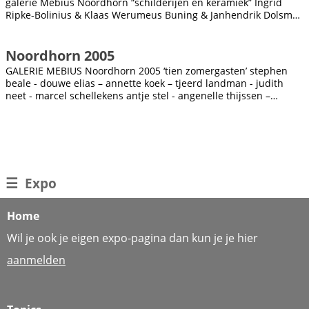
galerie Mebius Noordhorn “schilderijen en keramiek” Ingrid
Ripke-Bolinius & Klaas Werumeus Buning & Janhendrik Dolsma
& Ronald Soeliman...
Noordhorn 2005
GALERIE MEBIUS Noordhorn 2005 ‘tien zomergasten’ stephen
beale - douwe elias – annette koek – tjeerd landman - judith
neet - marcel schellekens antje stel - angenelle thijssen –
michael üffing -...
☰
Expo
Home
Wil je ook je eigen expo-pagina dan kun je je hier
aanmelden