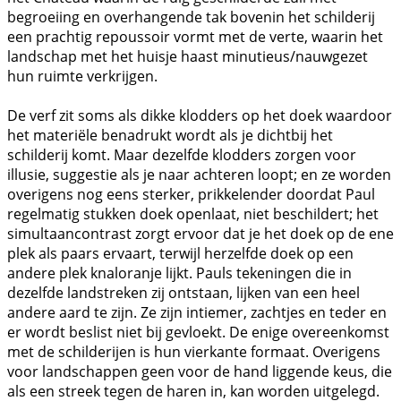
begroeiing en overhangende tak bovenin het schilderij
een prachtig repoussoir vormt met de verte, waarin het
landschap met het huisje haast minutieus/nauwgezet
hun ruimte verkrijgen.
De verf zit soms als dikke klodders op het doek waardoor
het materiële benadrukt wordt als je dichtbij het
schilderij komt. Maar dezelfde klodders zorgen voor
illusie, suggestie als je naar achteren loopt; en ze worden
overigens nog eens sterker, prikkelender doordat Paul
regelmatig stukken doek openlaat, niet beschildert; het
simultaancontrast zorgt ervoor dat je het doek op de ene
plek als paars ervaart, terwijl herzelfde doek op een
andere plek knaloranje lijkt. Pauls tekeningen die in
dezelfde landstreken zij ontstaan, lijken van een heel
andere aard te zijn. Ze zijn intiemer, zachtjes en teder en
er wordt beslist niet bij gevloekt. De enige overeenkomst
met de schilderijen is hun vierkante formaat. Overigens
voor landschappen geen voor de hand liggende keus, die
als een streek tegen de haren in, kan worden uitgelegd.