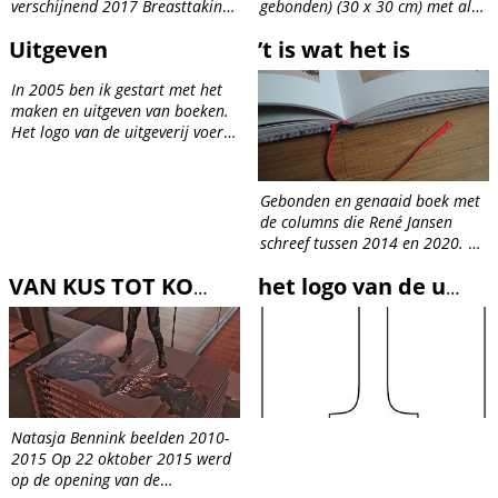
verschijnend 2017 Breasttaking
gebonden) (30 x 30 cm) met alle
pictures is het eerste nummer.
columns van René tussen 2014
Uitgeven
’t is wat het is
Het is gemaakt ter gelegenheid
en 2020. Vanaf september bezig
van de gelijknamige expositie bij
geweest aan het boek voor én
In 2005 ben ik gestart met het
galerie H200...
van René. Al heel...
maken en uitgeven van boeken.
Het logo van de uitgeverij voert
ook de naam theOart, maar de
T kun je zien als opengevouwen
boek.
Gebonden en genaaid boek met
de columns die René Jansen
schreef tussen 2014 en 2020. 30
x 30 cm 140 pagina’s Full
Colour december 2020
VAN KUS TOT KONING
het logo van de uitgeverij
Natasja Bennink beelden 2010-
2015 Op 22 oktober 2015 werd
op de opening van de