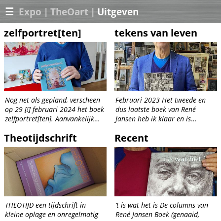
☰
Expo
|
TheOart
|
Uitgeven
zelfportret[ten]
tekens van leven
Nog net als gepland, verscheen
Februari 2023 Het tweede en
op 29 [!] februari 2024 het boek
dus laatste boek van René
zelfportret[ten]. Aanvankelijk
Jansen heb ik klaar en is
begonnen als opvolger van het
gedrukt bij Probook in Utrecht.
Theotijdschrift
Recent
eerste tijdschrift theOtijd liep
Dankzij hulp en medewerking
het project al danig uit de hand
van Harma Loning, is het weer
kwa...
een prachtig boek geworden....
THEOTIJD een tijdschrift in
’t is wat het is De columns van
kleine oplage en onregelmatig
René Jansen Boek (genaaid,