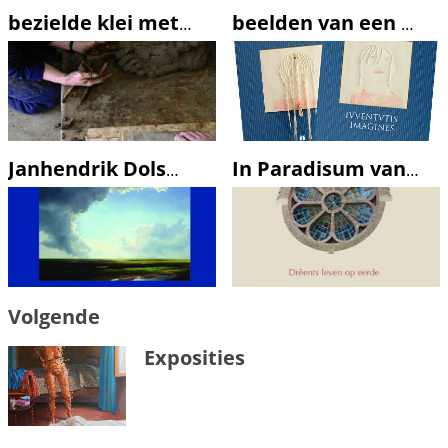
tentoonstelling ’Quand on n’a
que l’amour’ in Galerie van
bezielde klei met poëzie van Maria van Daalen
beelden van een jeugd
Campen & Rochtus te Antwerpen
de nieuwste uitgave over
Natasja...
Janhendrik Dolsma, waddenschilder
In Paradisum van Gerard Stout
Volgende
Exposities