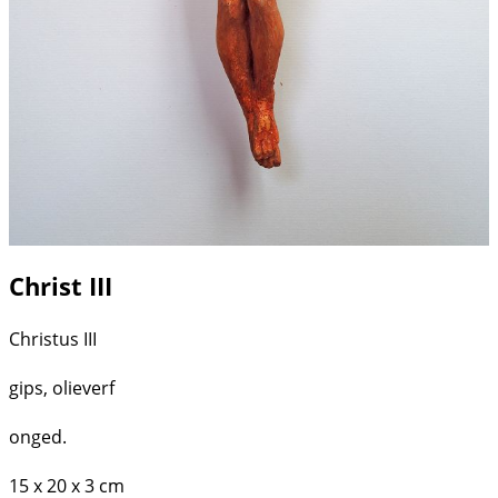
Christ III
Christus III
gips, olieverf
onged.
15 x 20 x 3 cm