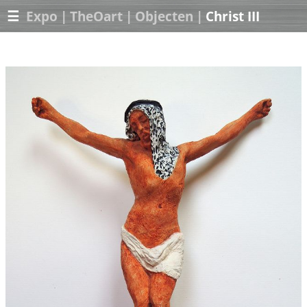
☰
Expo
|
TheOart
|
Objecten
|
Christ III