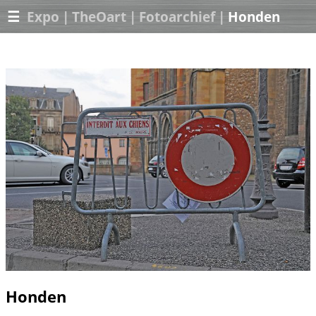
☰
Expo
|
TheOart
|
Fotoarchief
|
Honden
Honden