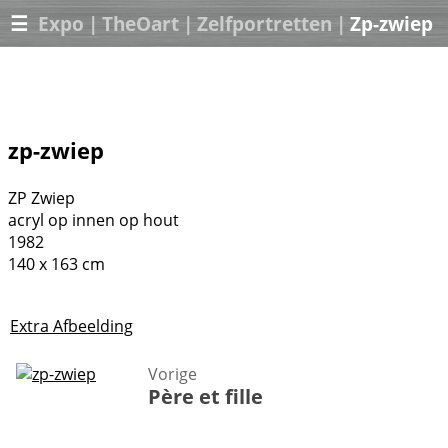
☰
Expo
|
TheOart
|
Zelfportretten
|
Zp-zwiep
zp-zwiep
ZP Zwiep
acryl op innen op hout
1982
140 x 163 cm
Extra Afbeelding
Vorige
Père et fille